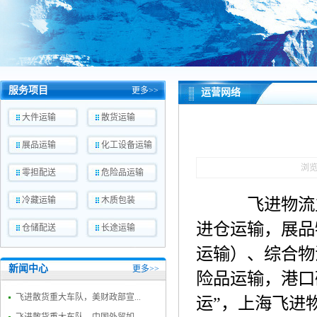
服务项目
更多>>
运营网络
大件运输
散货运输
展品运输
化工设备运输
浏
零担配送
危险品运输
飞进物流
冷藏运输
木质包装
进仓运输，展品
仓储配送
长途运输
运输）、综合物
新闻中心
更多>>
险品运输，港口
飞进散货重大车队，美财政部宣...
运”，上海飞进