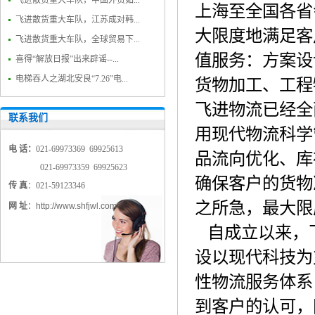
飞进散货重大车队，中国外贸如...
上海至全国各省
飞进散货重大车队，江苏成对韩...
大限度地满足客
飞进散货重大车队，全球贸易下...
值服务：方案设
喜得“解放日报”出来辟谣--...
电梯吞人之湖北安良“7.26”电...
货物加工、工程
飞进物流已经全
联系我们
用现代物流科学
电 话：
021-69973369 69925613
品流向优化、库
021-69973359 69925623
确保客户的货物
传 真
：021-59123346
之所急，最大限
网 址
：
http://www.shfjwl.com
自成立以来，
设以现代科技为
性物流服务体系
到客户的认可，