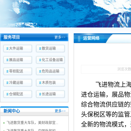
服务项目
更多>>
运营网络
大件运输
散货运输
展品运输
化工设备运输
浏览次
零担配送
危险品运输
冷藏运输
木质包装
飞进物流上
进仓运输，展品物
仓储配送
长途运输
综合物流供应链的
新闻中心
更多>>
头保税区等的监管
飞进散货重大车队，美财政部宣...
全新的物流模式，