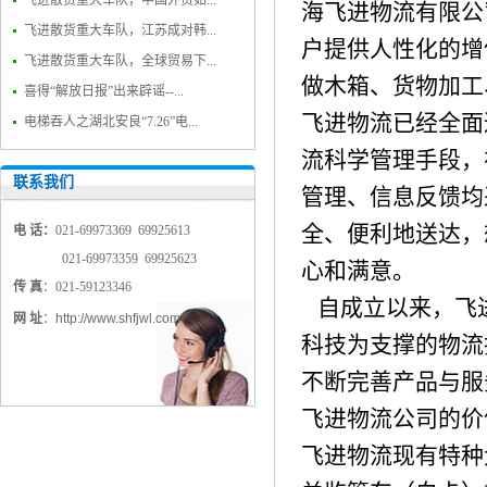
飞进散货重大车队，中国外贸如...
海飞进物流有限公
飞进散货重大车队，江苏成对韩...
户提供人性化的增
飞进散货重大车队，全球贸易下...
做木箱、货物加工
喜得“解放日报”出来辟谣--...
飞进物流已经全面
电梯吞人之湖北安良“7.26”电...
流科学管理手段，
联系我们
管理、信息反馈均
全、便利地送达，
电 话：
021-69973369 69925613
021-69973359 69925623
心和满意。
传 真
：021-59123346
自成立以来，飞
网 址
：
http://www.shfjwl.com
科技为支撑的物流
不断完善产品与服
飞进物流公司的价
飞进物流现有特种